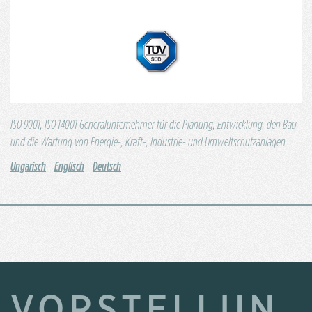
ISO 9001, ISO 14001 Generalunternehmer für die Planung, Entwicklung, den Bau
und die Wartung von Energie-, Kraft-, Industrie- und Umweltschutzanlagen
Ungarisch
Englisch
Deutsch
VORSTELLUN