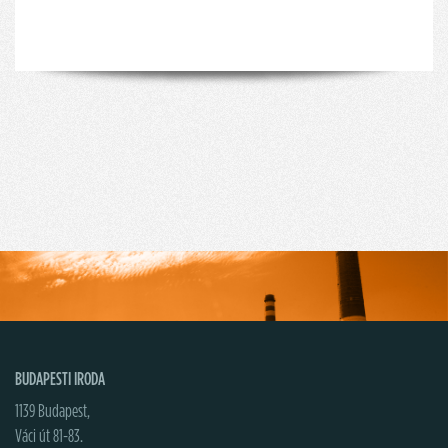
BUDAPESTI IRODA
1139 Budapest,
Váci út 81-83.