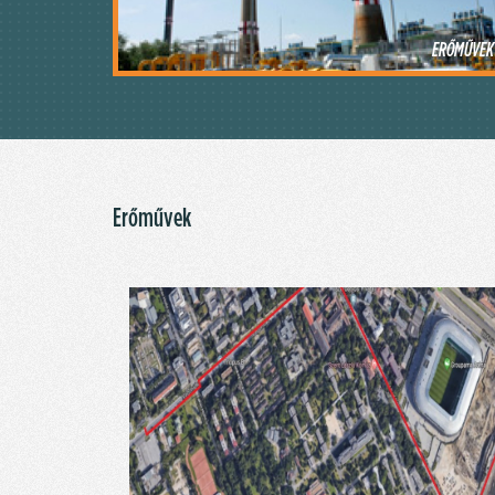
ERŐMŰVEK
Erőművek