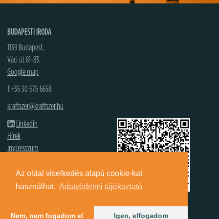
BUDAPESTI IRODA
1139 Budapest,
Váci út 81-83.
Google map
T +36 30 676 6658
kraftszer@kraftszer.hu
Linkedin
Hírek
Impresszum
Adatvédelmi tájékoztató
Cookie beállítások
Az oldal viselkedés alapú cookie-kat
www.kraft-group.hu
használhat.
Adatvédelmi tájékoztató
© 2026 Kraftszer Kft.
Nem, nem fogadom el
Igen, elfogadom