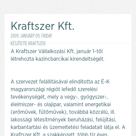
Kraftszer Kft.
2009. JANUARY 09. FRIDAY
KÉSZÍTETTE KRAFTSZER
A Kraftszer Vállalkozási Kft. január 1-től
létrehozta kazincbarcikai kirendeltségét.
A szervezet felállításával elindította az É-K
magyarországi régiót lefedő szerelési
tevékenységét, mely a vegy-, gyógyszer-,
élelmiszer- és olajipar, valamint energetikai
(erőművek, fűtőművek), továbbá közcélú, ill.
lakossági létesítmények beruházási, felújítási,
karbantartási és üzemeltetési feladatait látja el. A
Kraftszer Kft. a szakképzett, több tíz éves